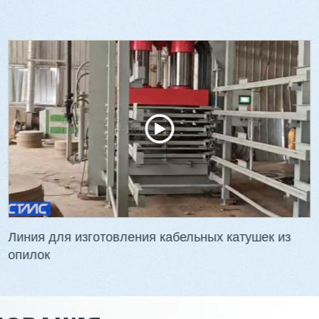
й стопоукладчик VS-
Лущильный станок
(комбинированный)
HARTMANN PRIME BX
₽
3 736 000 ₽
00 ₽
3 624 000 ₽
90
Артикул: 3088
а: 1700 мм
Длина чурака: до 1700 мм
на: 1700 мм
Ø чурака: 90-500 мм
на: 1,0 - 3,0 мм
Толщина шпона: 0,5-3,0 мм
 кг
Мощность: 38,9 кВт
Линия для изготовления кабельных катушек из
опилок
ать
Подробнее
Заказать
Подр