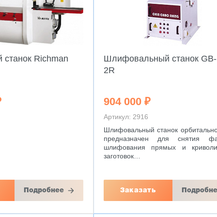
й станок Richman
Шлифовальный станок GB-
2R
₽
904 000 ₽
Артикул: 2916
Шлифовальный станок орбитально
предназначен для снятия ф
шлифования прямых и криволи
заготовок…
Подробнее
Заказать
Подробн