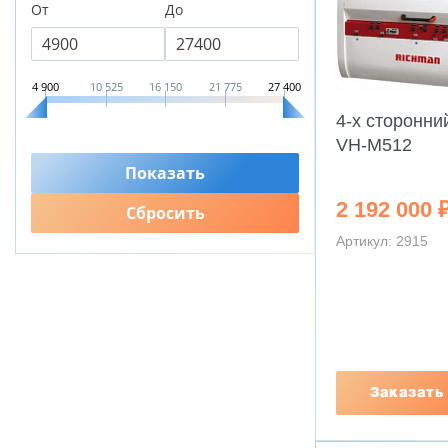
От
До
4 900
10 525
16 150
21 775
27 400
4-х сторонни
VH-M512
2 192 000 
Артикул: 2915
Заказать