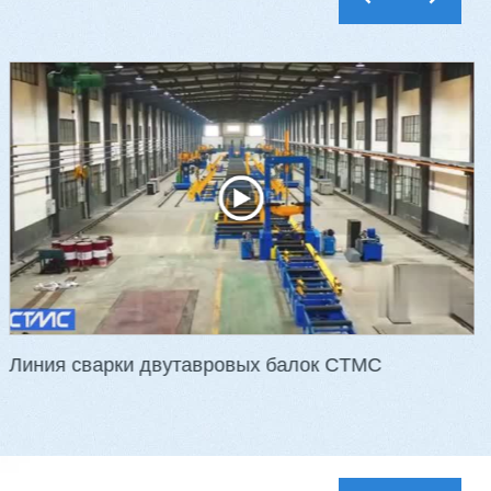
Шестишпиндельный станок VH-
M621A, VH-M623A
-17G
3 112 000 ₽
3 016 000 ₽
Артикул: 2411
Сечение заготовки: 210 х 140 мм
Кол-во шпинделей: 6 шт.
Скорость подачи: 6 - 36 м/мин
Мощность: 41,25 кВт
Вес: 4400 кг
…
Линия сварки двутавровых балок CTMC
обнее
Заказать
Подробнее