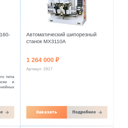
160-
Автоматический шипорезный
станок MX3110A
1 264 000 ₽
Артикул: 2917
го типа
аски и
нейных
ее
Заказать
Подробнее