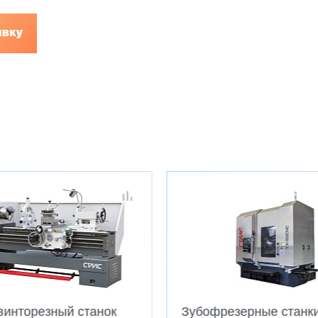
явку
винторезный станок
Зубофрезерные станк