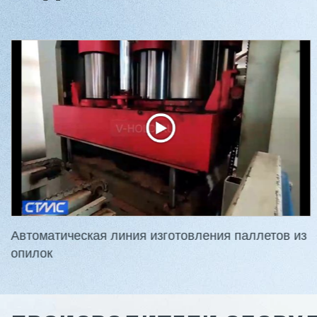
Двухсторонний шипорез
Вакуумны
MX6015
5/1
3 176 000 ₽
2 680 000 
2 832 000 ₽
2 432 0
Артикул: 2497
Артикул: 30
Длина заготовки: 400-1500 мм
Длина шпон
Макс. ширина заготовки: 580 мм
Ширина шпо
Станок проходного типа
Толщина шпо
Узлы: 4 пилы, 2 фрезы
Масса: 4800
Вес: 3800 кг
Автоматическая линия изготовления паллетов из
опилок
Заказать
Подробнее
Заказ