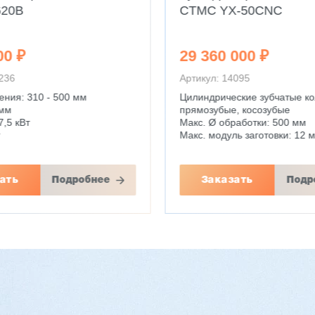
20B
CTMC YX-50CNC
00 ₽
29 360 000 ₽
4236
Артикул: 14095
ения: 310 - 500 мм
Цилиндрические зубчатые к
 мм
прямозубые, косозубые
,5 кВт
Макс. Ø обработки: 500 мм
г
Макс. модуль заготовки: 12 
ать
Подробнее
Заказать
Подр