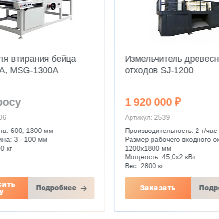
тель древесных
Плавитель PUR-клея (
SJ-1200
установленный)
00 ₽
По запросу
39
Артикул: 11490
льность: 2 т/час
чего входного окна:
 мм
45,0х2 кВт
г
Запросить
ать
Подробнее
Подр
цену