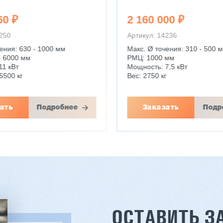
00 ₽
29 360 000 ₽
4236
Артикул: 14095
ения: 310 - 500 мм
Цилиндрические зубчатые к
 мм
прямозубые, косозубые
,5 кВт
Макс. Ø обработки: 500 мм
г
Макс. модуль заготовки: 12 
ать
Подробнее
Заказать
Подр
ОСТАВИТЬ З