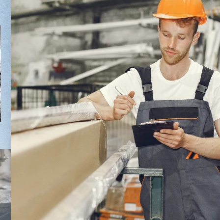
Вакуумный стопоукладчик VS-
Лущильн
5/1
(комбини
HARTMAN
2 680 000 ₽
3 736 000 
2 432 000 ₽
3 624 0
Артикул: 3090
Артикул: 30
Длина шпона: 1700 мм
Длина чура
Ширина шпона: 1700 мм
Ø чурака: 
Толщина шпона: 1,0 - 3,0 мм
Толщина шп
Масса: 4800 кг
Мощность: 
Заказать
Подробнее
Заказ