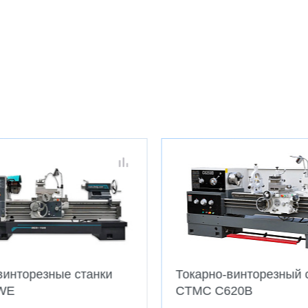
винторезный станок
Зубофрезерные станк
20B
CTMC YX-50CNC