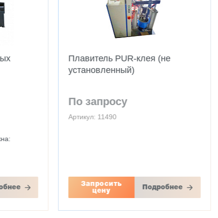
не
Профилешлифовальный
станок MF2230
520 000 ₽
Артикул: 2864
Макс. диаметр инструмента: 300 мм
Макс. длина ножей: 300 мм
Мощность: 1,19 кВт
Вес: 400 кг
обнее
Заказать
Подробнее