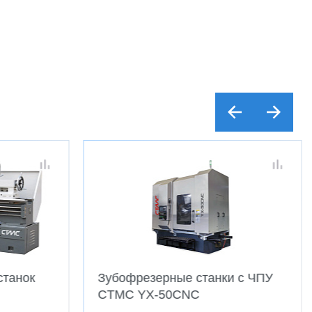
и с ЧПУ
Фрезерные 5-ти осевые
обрабатывающие центры
CTMC 1250 UMT