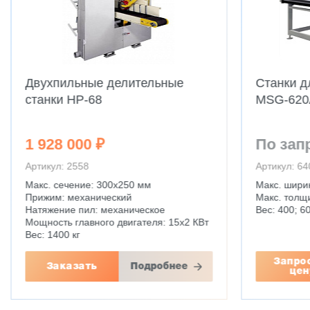
Станки для втирания бейца
Измельчи
MSG-620A, MSG-1300A
отходов 
По запросу
1 920 0
Артикул: 6406
Артикул: 25
Макс. ширина: 600; 1300 мм
Производите
Макс. толщина: 3 - 100 мм
Размер рабо
Вес: 400; 600 кг
1200х1800
Мощность: 
Вес: 2800 к
Запросить
Подробнее
Заказ
цену