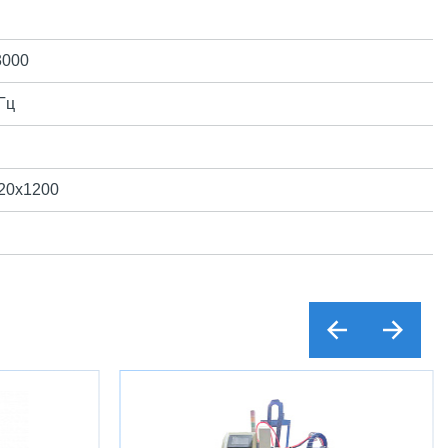
3000
Гц
20х1200