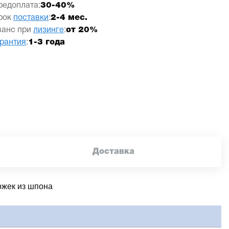
редоплата:
30-40%
рок
поставки
:
2-4 мес.
ванс при
лизинге
:
от 20%
арантия
:
1-3 года
Доставка
ложек из шпона