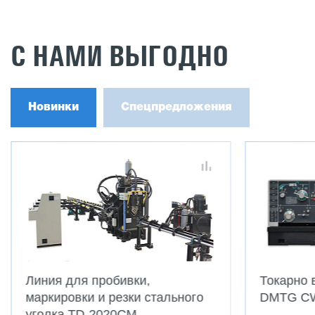
С НАМИ ВЫГОДНО
Новинки
Спецпредложения
Токарно винторезные станки
Токарно-
DMTG CWE
CTMC C6