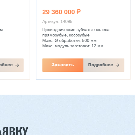
71 121 040 ₽
Артикул: 14039
олеса
Поворотно-наклонный стол:
С функцией токарной обработки
Диаметр стола: 1200 мм
мм
Мощность: 122 кВт
Вес: 40000 кг
обнее
Заказать
Подробнее
АЯВКУ