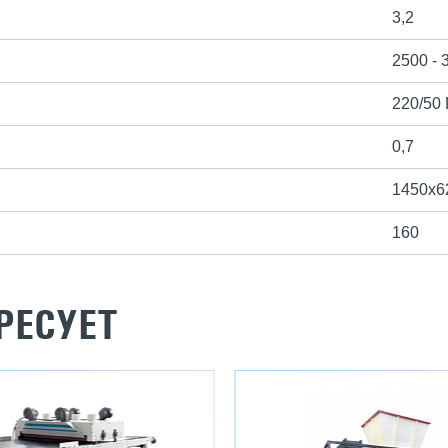
3,2
2500 - 
220/50 
0,7
1450х6
160
РЕСУЕТ