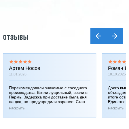
ОТЗЫВЫ
Артем Носов
Роман Б
11.01.2026
18.10.2025
Порекомендовали знакомые с соседнего
Долго выб
производства. Взяли лущильный, везли в
объездили
Пермь. Задержка при доставке была дня
итоге оста
на два, но предупредили заранее. Станок
Единствен
работает хорошо, к качеству вопросов нет.
затянулась
Раскрыть
Раскрыть