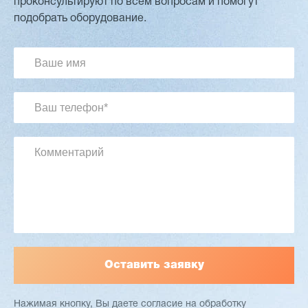
проконсультируют по всем вопросам и помогут
Двухсторонний шипорез MX6015
подобрать оборудование.
3 201 613 ₽
2 854 839 ₽
Артикул: 2497
Длина заготовки: 400-1500 мм
Макс. ширина заготовки: 580 мм
Станок проходного типа
Узлы: 4 пилы, 2 фрезы
Вес: 3800 кг
Заказать
Подробнее
Нажимая кнопку, Вы даете согласие
на обработку