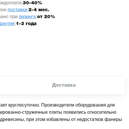
редоплата:
30-40%
рок
поставки
:
2-4 мес.
ванс при
лизинге
:
от 20%
арантия
:
1-3 года
Доставка
ает круглосуточно. Производители оборудования для
нтированно-стружечные плиты появились относительно
 древесины, при этом избавлены от недостатков фанеры