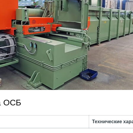
а ОСБ
Технические хар