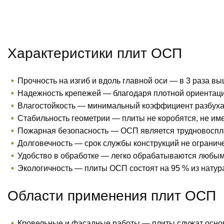
Характеристики плит ОСП
Прочность на изгиб и вдоль главной оси — в 3 раза вы
Надежность крепежей — благодаря плотной ориентации
Влагостойкость — минимальный коэффициент разбухани
Стабильность геометрии — плиты не коробятся, не име
Пожарная безопасность — ОСП является трудновосп
Долговечность — срок службы конструкций не огранич
Удобство в обработке — легко обрабатываются любыми
Экологичность — плиты ОСП состоят на 95 % из нату
Области применения плит ОСП
Кровельные и фасадные работы — плиты служат основ