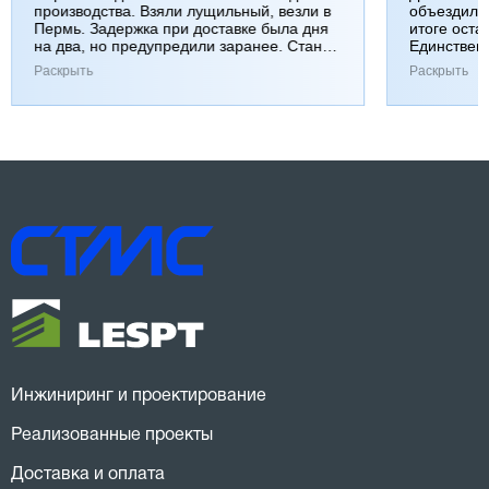
производства. Взяли лущильный, везли в
объездили
Пермь. Задержка при доставке была дня
итоге оста
на два, но предупредили заранее. Станок
Единствен
работает хорошо, к качеству вопросов нет.
затянулась
Раскрыть
Раскрыть
Инжиниринг и проектирование
Реализованные проекты
Доставка и оплата