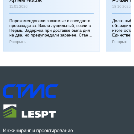
Артем Носов
Роман Б
11.01.2026
18.10.2025
Порекомендовали знакомые с соседнего
Долго выб
производства. Взяли лущильный, везли в
объездили
Пермь. Задержка при доставке была дня
итоге оста
на два, но предупредили заранее. Станок
Единствен
работает хорошо, к качеству вопросов нет.
затянулась
Раскрыть
Раскрыть
Инжиниринг и проектирование