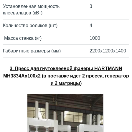
Установленная мощность
3
клеевальцов (кВт)
Количество роликов (шт)
4
Масса станка (кг)
1000
Габаритные размеры (мм)
2200х1200х1400
3. Пресс для гнутоклееной фанеры HARTMANN
MH3834Ax100x2 (в поставке идет 2 пресса, генератор
и 2 матрицы)