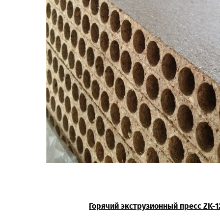
Горячий
экструзионный
пресс ZK-1