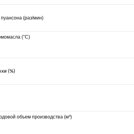
 пуансона (раз/мин)
момасла (°С)
ки (%)
довой объем производства (м³)