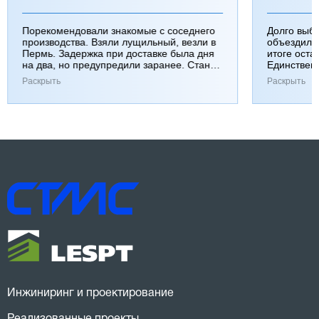
Порекомендовали знакомые с соседнего
Долго выб
производства. Взяли лущильный, везли в
объездили
Пермь. Задержка при доставке была дня
итоге оста
на два, но предупредили заранее. Станок
Единствен
работает хорошо, к качеству вопросов нет.
затянулась
Раскрыть
Раскрыть
Инжиниринг и проектирование