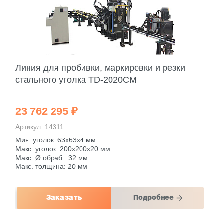
, маркировки и резки
Токарно винторез
TD-2020CM
2 963 689 ₽
Артикул: 14250
Макс. Ø точения: 630 - 1
0 мм
РМЦ: 1500 - 6000 мм
Мощность: 11 кВт
Вес: 5000 - 5500 кг
Подробнее
Заказать