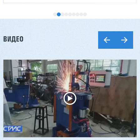
ВИДЕО
Двухсторонний шипорез MX6015
3 254 098 ₽
2 901 639 ₽
Артикул: 2497
Длина заготовки: 400-1500 мм
Макс. ширина заготовки: 580 мм
Станок проходного типа
Узлы: 4 пилы, 2 фрезы