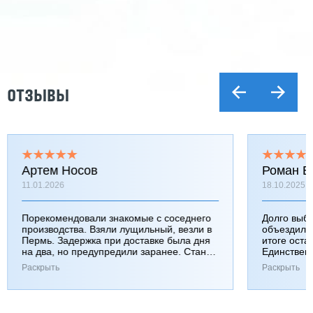
ОТЗЫВЫ
Артем Носов
Роман Б
11.01.2026
18.10.2025
Порекомендовали знакомые с соседнего
Долго выб
производства. Взяли лущильный, везли в
объездили
Пермь. Задержка при доставке была дня
итоге оста
на два, но предупредили заранее. Станок
Единствен
работает хорошо, к качеству вопросов нет.
затянулась
Раскрыть
Раскрыть