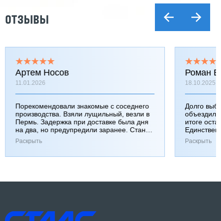
ОТЗЫВЫ
Артем Носов
Роман Б
11.01.2026
18.10.2025
Порекомендовали знакомые с соседнего
Долго выб
производства. Взяли лущильный, везли в
объездили
Пермь. Задержка при доставке была дня
итоге оста
на два, но предупредили заранее. Станок
Единствен
работает хорошо, к качеству вопросов нет.
затянулась
Раскрыть
Раскрыть