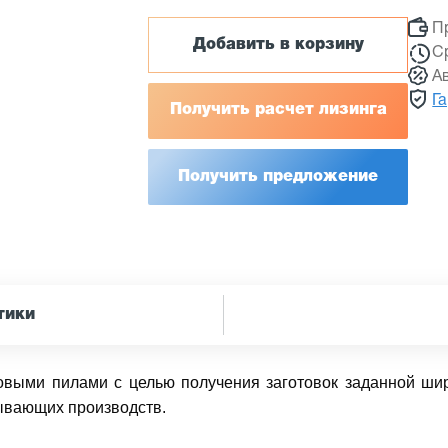
П
Добавить в корзину
С
А
Г
Получить расчет лизинга
Получить предложение
тики
овыми пилами с целью получения заготовок заданной ши
ывающих производств.