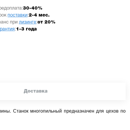
редоплата:
30-40%
рок
поставки
:
2-4 мес.
ванс при
лизинге
:
от 20%
арантия
:
1-3 года
Доставка
рины. Станок многопильный предназначен для цехов по