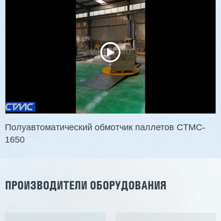
3 201 613 ₽
2 854 839 ₽
Артикул: 2497
Длина заготовки: 400-1500 мм
Макс. ширина заготовки: 580 мм
Станок проходного типа
Узлы: 4 пилы, 2 фрезы
Вес: 3800 кг
Полуавтоматический обмотчик паллетов CTMC-
1650
Заказать
Подробнее
ПРОИЗВОДИТЕЛИ ОБОРУДОВАНИЯ