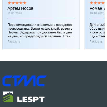
Артем Носов
Роман Б
11.01.2026
18.10.2025
Порекомендовали знакомые с соседнего
Долго выб
производства. Взяли лущильный, везли в
объездили
Пермь. Задержка при доставке была дня
итоге оста
на два, но предупредили заранее. Станок
Единствен
работает хорошо, к качеству вопросов нет.
затянулась
Раскрыть
Раскрыть