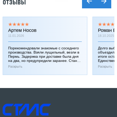
ОТЗЫВЫ
Артем Носов
Роман Б
11.01.2026
18.10.2025
Порекомендовали знакомые с соседнего
Долго выб
производства. Взяли лущильный, везли в
объездили
Пермь. Задержка при доставке была дня
итоге оста
на два, но предупредили заранее. Станок
Единствен
работает хорошо, к качеству вопросов нет.
затянулась
Раскрыть
Раскрыть