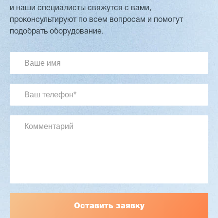
и наши специалисты свяжутся с вами,
проконсультируют по всем вопросам и помогут
Двухсторонний шипорез MX6015
подобрать оборудование.
3 176 000 ₽
2 832 000 ₽
Артикул: 2497
Длина заготовки: 400-1500 мм
Макс. ширина заготовки: 580 мм
Станок проходного типа
Узлы: 4 пилы, 2 фрезы
Вес: 3800 кг
Заказать
Подробнее