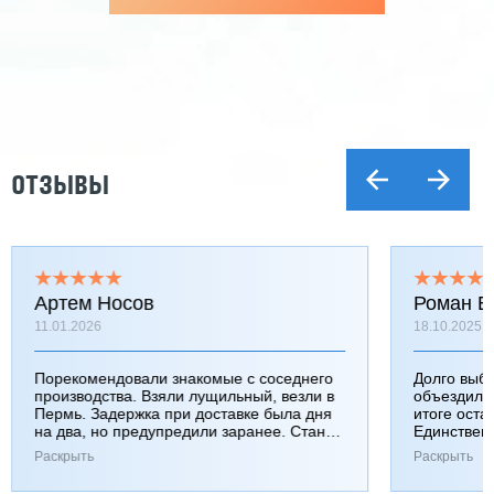
ОТЗЫВЫ
Артем Носов
Роман Б
11.01.2026
18.10.2025
Порекомендовали знакомые с соседнего
Долго выб
производства. Взяли лущильный, везли в
объездили
Пермь. Задержка при доставке была дня
итоге оста
на два, но предупредили заранее. Станок
Единствен
работает хорошо, к качеству вопросов нет.
затянулась
Раскрыть
Раскрыть