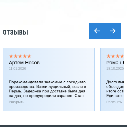
ОТЗЫВЫ
Артем Носов
Роман Б
11.01.2026
18.10.2025
Порекомендовали знакомые с соседнего
Долго выб
производства. Взяли лущильный, везли в
объездили
Пермь. Задержка при доставке была дня
итоге оста
на два, но предупредили заранее. Станок
Единствен
работает хорошо, к качеству вопросов нет.
затянулась
Раскрыть
Раскрыть