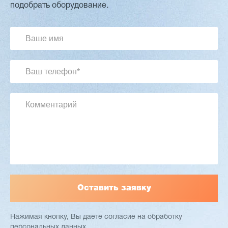
подобрать оборудование.
3 254 098 ₽
2 901 639 ₽
Артикул: 2497
Длина заготовки: 400-1500 мм
Макс. ширина заготовки: 580 мм
Станок проходного типа
Узлы: 4 пилы, 2 фрезы
Вес: 3800 кг
Заказать
Подробнее
Нажимая кнопку, Вы даете согласие
на обработку
персональных данных