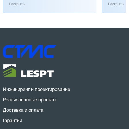
работает хорошо, к качеству вопросов нет.
затянулась
Раскрыть
Раскрыть
Инжиниринг и проектирование
Реализованные проекты
Доставка и оплата
Гарантии