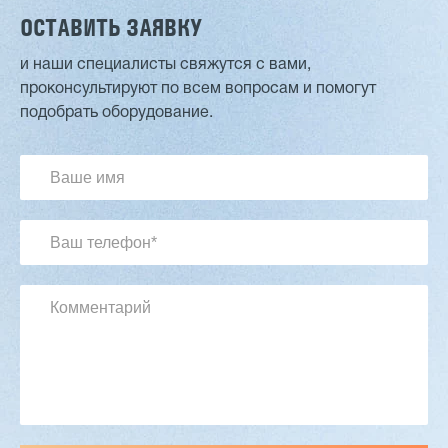
ОСТАВИТЬ ЗАЯВКУ
и наши специалисты свяжутся с вами,
проконсультируют по всем вопросам и помогут
Двухсторонний шипорез MX6015
подобрать оборудование.
3 254 098 ₽
2 901 639 ₽
Артикул: 2497
Длина заготовки: 400-1500 мм
Макс. ширина заготовки: 580 мм
Станок проходного типа
Узлы: 4 пилы, 2 фрезы
Вес: 3800 кг
Заказать
Подробнее