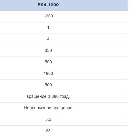
FK4-1200
1200
1
4
350
590
1600
500
вращение 0-360 град.
Непрерывное вращение
5,5
28