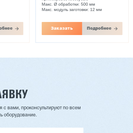
Макс. Ø обработки: 500 мм
Макс. модуль заготовки: 12 мм
обнее
Заказать
Подробнее
АЯВКУ
Шестишпиндельный станок VH-
M621A, VH-M623A
 с вами, проконсультируют по всем
-17G
ь оборудование.
3 188 525 ₽