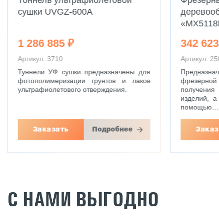
Тоннель ультрафиолетовой
Фрезерн
сушки UVGZ-600A
деревоо
«MX5118
1 286 885 ₽
342 623
Артикул: 3710
Артикул: 25
Туннели УФ сушки предназначены для
Предназн
фотополимеризации грунтов и лаков
фрезерной 
ультрафиолетового отверждения.
получени
изделий, а
помощью…
Заказать
Подробнее
Заказ
С НАМИ ВЫГОДНО