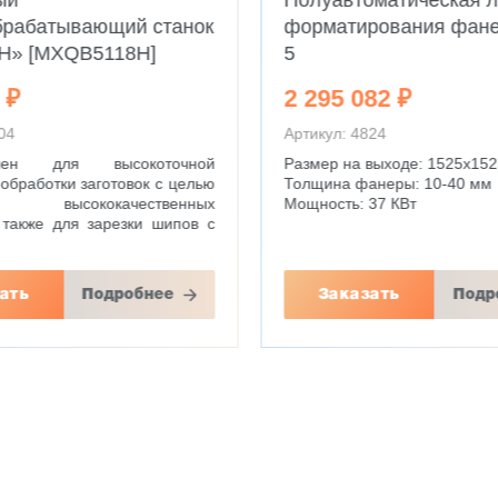
ый
Полуавтоматическая 
брабатывающий станок
форматирования фан
H» [MXQB5118H]
5
 ₽
2 295 082 ₽
04
Артикул: 4824
ачен для высокоточной
Размер на выходе: 1525х15
обработки заготовок с целью
Толщина фанеры: 10-40 мм
я высококачественных
Мощность: 37 КВт
 также для зарезки шипов с
ать
Подробнее
Заказать
Подр