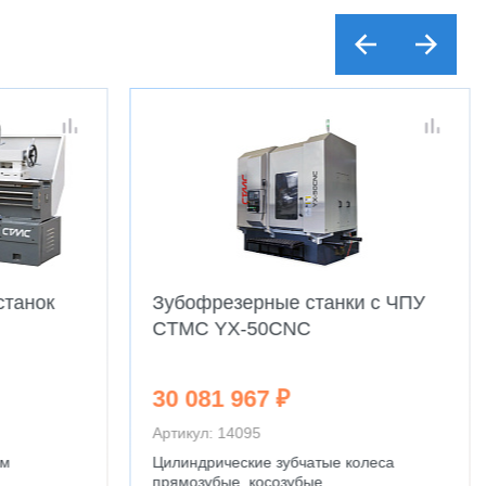
станок
Зубофрезерные станки с ЧПУ
CTMC YX-50CNC
30 081 967 ₽
Артикул: 14095
мм
Цилиндрические зубчатые колеса
прямозубые, косозубые