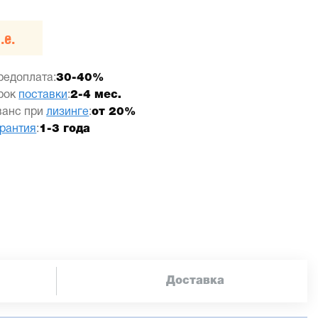
.е.
редоплата:
30-40%
рок
поставки
:
2-4 мес.
ванс при
лизинге
:
от 20%
арантия
:
1-3 года
Доставка