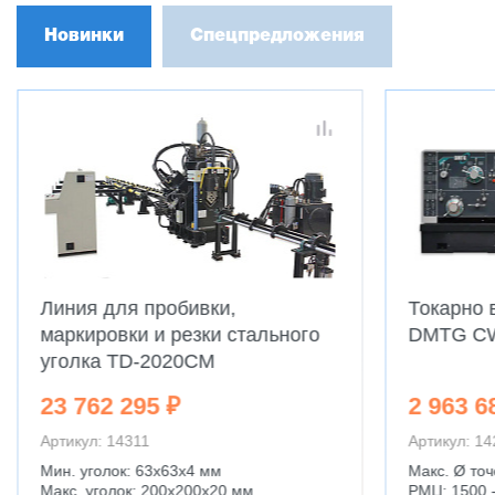
Новинки
Спецпредложения
Линия для пробивки,
Токарно 
маркировки и резки стального
DMTG C
уголка TD-2020CM
23 762 295 ₽
2 963 6
Артикул: 14311
Артикул: 1
Мин. уголок: 63x63x4 мм
Макс. Ø точ
Макс. уголок: 200x200x20 мм
РМЦ: 1500 