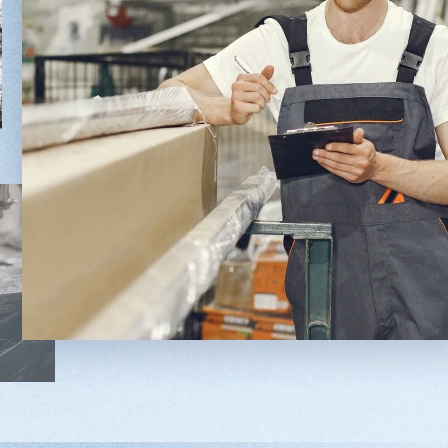
2 901 639 ₽
2 491 8
Артикул: 2497
Артикул: 30
Длина заготовки: 400-1500 мм
Длина шпон
Макс. ширина заготовки: 580 мм
Ширина шпо
Станок проходного типа
Толщина шпо
Узлы: 4 пилы, 2 фрезы
Масса: 4800
Вес: 3800 кг
Заказать
Подробнее
Заказ