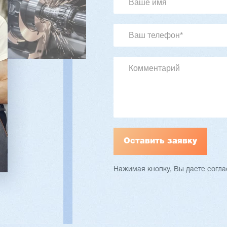
03 ₽
3 713 115 ₽
90
Артикул: 3088
а: 1700 мм
Длина чурака: до 1700 мм
на: 1700 мм
Ø чурака: 90-500 мм
на: 1,0 - 3,0 мм
Толщина шпона: 0,5-3,0 мм
 кг
Мощность: 38,9 кВт
ать
Подробнее
Заказать
Подр
Нажимая кнопку, Вы даете согл