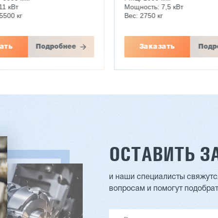
11 кВт
Мощность: 7,5 кВт
5500 кг
Вес: 2750 кг
ать
Подробнее
Заказать
Подр
ОСТАВИТЬ З
й стопоукладчик VS-
Лущильный станок
(комбинированный)
и наши специалисты свяжутся
HARTMANN PRIME BX
вопросам и помогут подобрат
₽
3 827 869 ₽