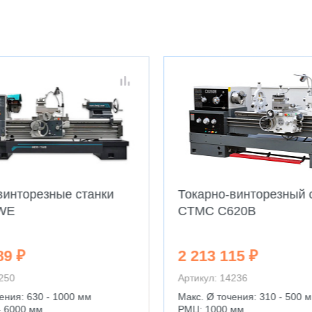
винторезные станки
Токарно-винторезный 
WE
CTMC C620B
89 ₽
2 213 115 ₽
4250
Артикул: 14236
ения: 630 - 1000 мм
Макс. Ø точения: 310 - 500 
- 6000 мм
РМЦ: 1000 мм