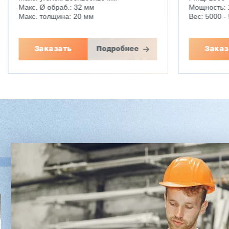
Макс. Ø обраб.: 32 мм
Мощность: 
Макс. толщина: 20 мм
Вес: 5000 - 
Заказать
Подробнее
Заказ
Двухсторонний шипорез
Вакуумны
MX6015
5/1
3 254 098 ₽
2 745 902 