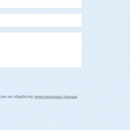
3 090 164 ₽
Артикул: 2411
Сечение заготовки: 210 х 140 мм
Кол-во шпинделей: 6 шт.
Скорость подачи: 6 - 36 м/мин
Мощность: 41,25 кВт
Вес: 4400 кг
…
обнее
Заказать
Подробнее
асие
на обработку
персональных данных