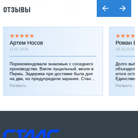
ОТЗЫВЫ
Артем Носов
Роман Б
11.01.2026
18.10.2025
Порекомендовали знакомые с соседнего
Долго выб
производства. Взяли лущильный, везли в
объездили
Пермь. Задержка при доставке была дня
итоге оста
на два, но предупредили заранее. Станок
Единствен
работает хорошо, к качеству вопросов нет.
затянулась
Раскрыть
Раскрыть