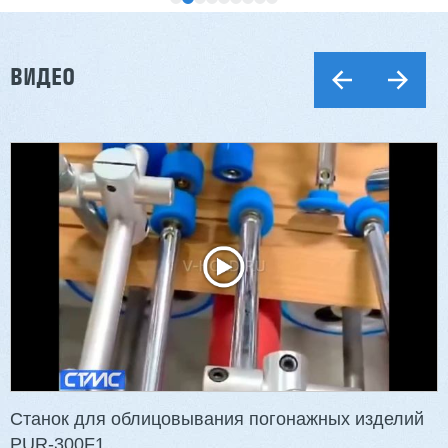
ВИДЕО
Двухсторонний шипорез MX6015
3 201 613 ₽
2 854 839 ₽
Артикул: 2497
Длина заготовки: 400-1500 мм
Макс. ширина заготовки: 580 мм
Станок проходного типа
Узлы: 4 пилы, 2 фрезы
Вес: 3800 кг
Станок для облицовывания погонажных изделий
PUR-300F1