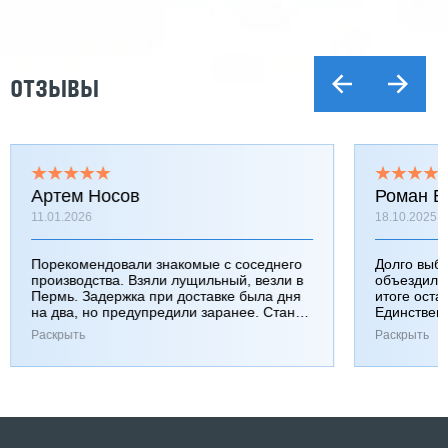
ОТЗЫВЫ
Артем Носов
Роман Б
11.01.2026
18.10.2025
Порекомендовали знакомые с соседнего
Долго выб
производства. Взяли лущильный, везли в
объездили
Пермь. Задержка при доставке была дня
итоге оста
на два, но предупредили заранее. Станок
Единствен
работает хорошо, к качеству вопросов нет.
затянулась
Раскрыть
Раскрыть