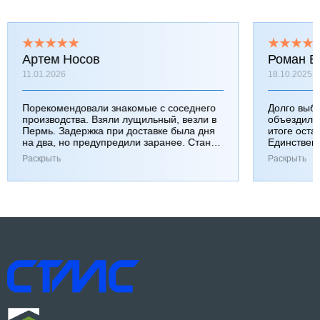
Артем Носов
Роман Б
11.01.2026
18.10.2025
Порекомендовали знакомые с соседнего
Долго выб
производства. Взяли лущильный, везли в
объездили
Пермь. Задержка при доставке была дня
итоге оста
на два, но предупредили заранее. Станок
Единствен
работает хорошо, к качеству вопросов нет.
затянулась
Раскрыть
Раскрыть