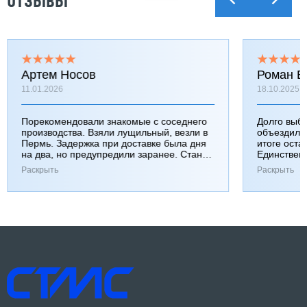
ОТЗЫВЫ
Артем Носов
Роман Б
11.01.2026
18.10.2025
Порекомендовали знакомые с соседнего
Долго выб
производства. Взяли лущильный, везли в
объездили
Пермь. Задержка при доставке была дня
итоге оста
на два, но предупредили заранее. Станок
Единствен
работает хорошо, к качеству вопросов нет.
затянулась
Раскрыть
Раскрыть