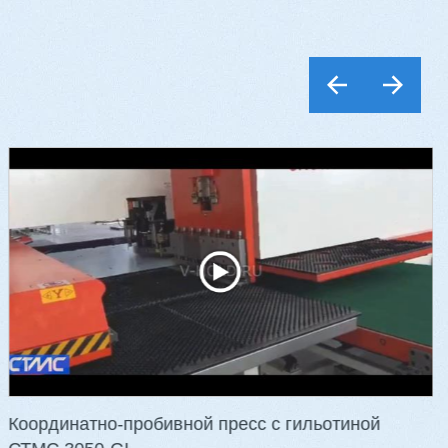
Шестишпиндельный станок VH-
M621A, VH-M623A
-17G
3 112 000 ₽
3 016 000 ₽
Артикул: 2411
Сечение заготовки: 210 х 140 мм
Кол-во шпинделей: 6 шт.
Скорость подачи: 6 - 36 м/мин
Мощность: 41,25 кВт
Вес: 4400 кг
…
Координатно-пробивной пресс с гильотиной