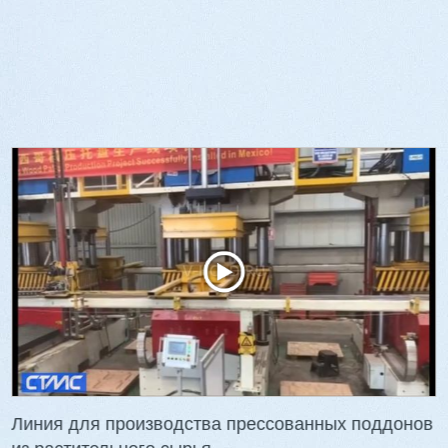
й стопоукладчик VS-
Лущильный станок
(комбинированный)
HARTMANN PRIME BX
₽
3 736 000 ₽
00 ₽
3 624 000 ₽
90
Артикул: 3088
а: 1700 мм
Длина чурака: до 1700 мм
на: 1700 мм
Ø чурака: 90-500 мм
на: 1,0 - 3,0 мм
Толщина шпона: 0,5-3,0 мм
 кг
Мощность: 38,9 кВт
Линия для производства прессованных поддонов