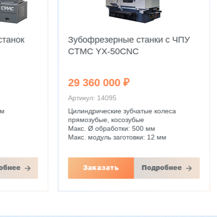
станок
Зубофрезерные станки с ЧПУ
CTMC YX-50CNC
29 360 000 ₽
Артикул: 14095
мм
Цилиндрические зубчатые колеса
прямозубые, косозубые
Макс. Ø обработки: 500 мм
Макс. модуль заготовки: 12 мм
обнее
Заказать
Подробнее