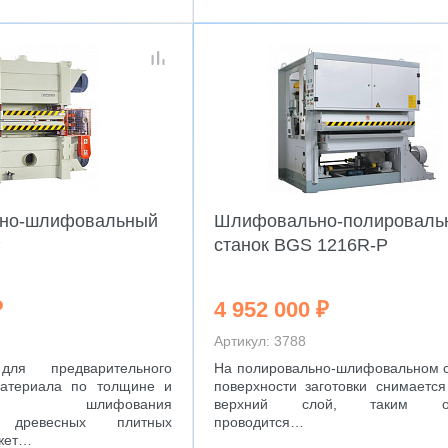
ьно-шлифовальный
Шлифовально-полироваль
C
станок BGS 1216R-P
₽
4 952 000 ₽
Артикул: 3788
для предварительного
На полировально-шлифовальном с
материала по толщине и
поверхности заготовки снимается
него шлифования
верхний слой, таким об
о древесных плитных
проводится…
жет…