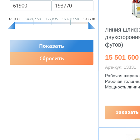
61 900
94 867.50
127 835
160 802.50
193 770
Линия шлиф
двухсторонн
футов)
15 501 600
Артикул: 13331
Рабочая ширина
Рабочая толщина
Мощность линии:
Заказать