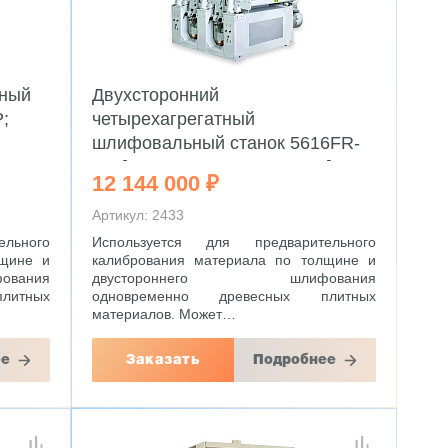
ьный
Двухсторонний
;
четырехагрегатный
шлифовальный станок 5616FR-
RP [5613FR-RP; 5619FR-RP]
12 144 000 ₽
Артикул: 2433
льного
Используется для предварительного
лщине и
калибрования материала по толщине и
вания
двустороннего шлифования
литных
одновременно древесных плитных
материалов. Может…
ее
Заказать
Подробнее