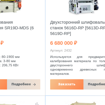
ования
Двухсторонний шлифовал
яя SR19D-MDS (6
станок 5616D-RP [5613D-RP
5619D-RP]
 ₽
6 680 000 ₽
Артикул: 2432
: 80-1900 мм
Используется для предварите
: 3-80 мм
калибрования материала по то
 206,75 КВт
двустороннего шлифо
одновременно древесных п
материалов.
Подробнее
Заказать
Подробн