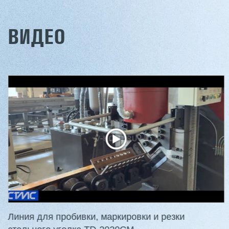
ВИДЕО
Двухсторонний шипорез
Вакуумны
MX6015
5/1
3 176 000 ₽
2 680 000 
2 832 000 ₽
2 432 0
Артикул: 2497
Артикул: 30
Длина заготовки: 400-1500 мм
Длина шпон
Макс. ширина заготовки: 580 мм
Ширина шпо
Станок проходного типа
Толщина шпо
Узлы: 4 пилы, 2 фрезы
Масса: 4800
Вес: 3800 кг
Линия для пробивки, маркировки и резки