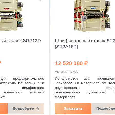
ый станок SRP13D
Шлифовальный станок SR
[SR2A16D]
₽
12 520 000 ₽
Артикул: 3783
для предварительного
Используется для предварите
материала по толщине и
калибрования материала по то
него шлифования
двустороннего шлифо
о древесных плитных
одновременно древесных п
жет…
материалов.
Подробнее
Заказать
Подробн