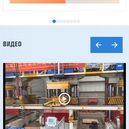
ВИДЕО
Двухсторонний шипорез MX6015
3 176 000 ₽
2 832 000 ₽
Артикул: 2497
Длина заготовки: 400-1500 мм
Макс. ширина заготовки: 580 мм
Станок проходного типа