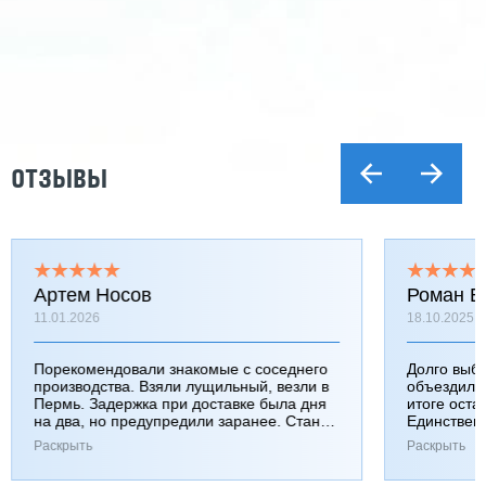
ОТЗЫВЫ
Артем Носов
Роман Б
11.01.2026
18.10.2025
Порекомендовали знакомые с соседнего
Долго выб
производства. Взяли лущильный, везли в
объездили
Пермь. Задержка при доставке была дня
итоге оста
на два, но предупредили заранее. Станок
Единствен
работает хорошо, к качеству вопросов нет.
затянулась
Раскрыть
Раскрыть