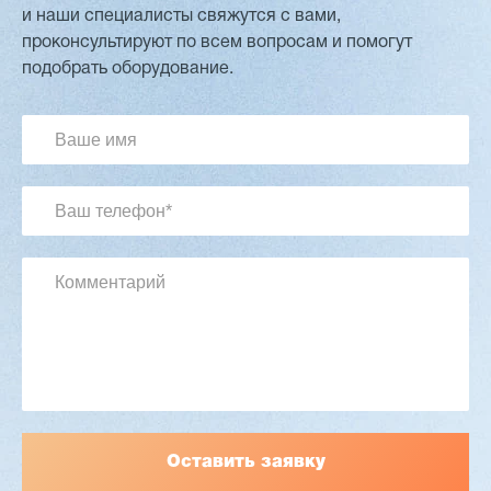
и наши специалисты свяжутся с вами,
проконсультируют по всем вопросам и помогут
Двухсторонний шипорез MX6015
подобрать оборудование.
3 176 000 ₽
2 832 000 ₽
Артикул: 2497
Длина заготовки: 400-1500 мм
Макс. ширина заготовки: 580 мм
Станок проходного типа
Узлы: 4 пилы, 2 фрезы
Вес: 3800 кг
Заказать
Подробнее