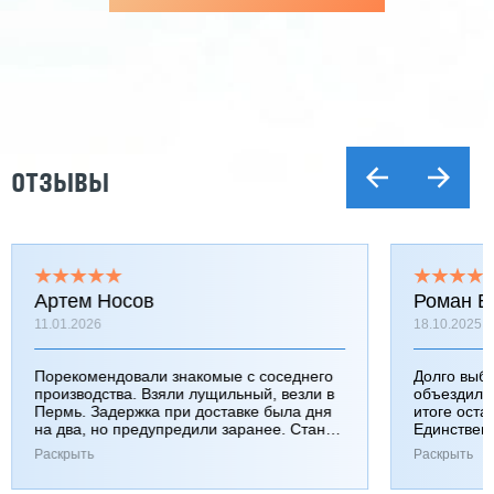
ОТЗЫВЫ
Артем Носов
Роман Б
11.01.2026
18.10.2025
Порекомендовали знакомые с соседнего
Долго выб
производства. Взяли лущильный, везли в
объездили
Пермь. Задержка при доставке была дня
итоге оста
на два, но предупредили заранее. Станок
Единствен
работает хорошо, к качеству вопросов нет.
затянулась
Раскрыть
Раскрыть