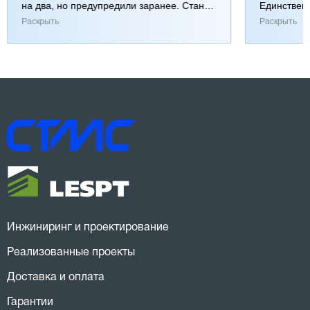
на два, но предупредили заранее. Станок
Единствен
работает хорошо, к качеству вопросов нет.
затянулась
Раскрыть
Раскрыть
Инжиниринг и проектирование
Реализованные проекты
Доставка и оплата
Гарантии