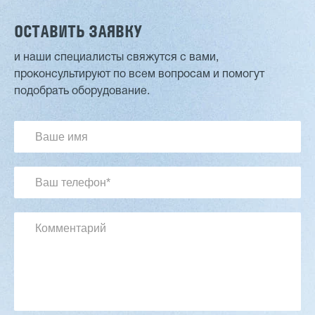
ОСТАВИТЬ ЗАЯВКУ
и наши специалисты свяжутся с вами,
проконсультируют по всем вопросам и помогут
Двухсторонний шипорез MX6015
подобрать оборудование.
3 254 098 ₽
2 901 639 ₽
Артикул: 2497
Длина заготовки: 400-1500 мм
Макс. ширина заготовки: 580 мм
Станок проходного типа
Узлы: 4 пилы, 2 фрезы
Вес: 3800 кг
Заказать
Подробнее