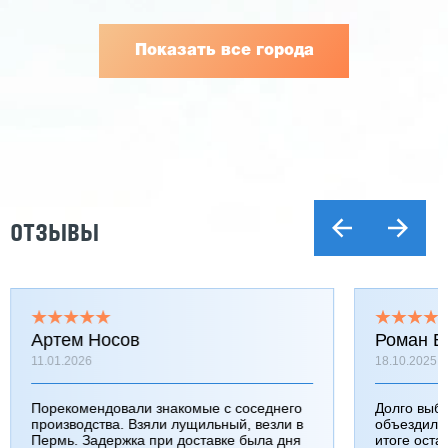
Показать все города
ОТЗЫВЫ
Артем Носов
Роман Б
11.01.2026
18.10.2025
Порекомендовали знакомые с соседнего
Долго выб
производства. Взяли лущильный, везли в
объездили
Пермь. Задержка при доставке была дня
итоге оста