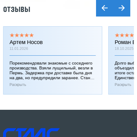
ОТЗЫВЫ
Артем Носов
Роман Б
11.01.2026
18.10.2025
Порекомендовали знакомые с соседнего
Долго выб
производства. Взяли лущильный, везли в
объездили
Пермь. Задержка при доставке была дня
итоге оста
на два, но предупредили заранее. Станок
Единствен
работает хорошо, к качеству вопросов нет.
затянулась
Раскрыть
Раскрыть