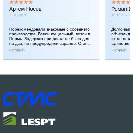
Артем Носов
Роман Б
11.01.2026
18.10.2025
Порекомендовали знакомые с соседнего
Долго выб
производства. Взяли лущильный, везли в
объездили
Пермь. Задержка при доставке была дня
итоге оста
на два, но предупредили заранее. Станок
Единствен
работает хорошо, к качеству вопросов нет.
затянулась
Раскрыть
Раскрыть