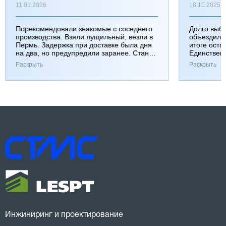
11.01.2026
18.10.2025
Порекомендовали знакомые с соседнего
Долго выб
производства. Взяли лущильный, везли в
объездили
Пермь. Задержка при доставке была дня
итоге оста
на два, но предупредили заранее. Станок
Единствен
работает хорошо, к качеству вопросов нет.
затянулась
Раскрыть
Раскрыть
Инжиниринг и проектирование