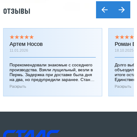
ОТЗЫВЫ
Артем Носов
Роман Б
11.01.2026
18.10.2025
Порекомендовали знакомые с соседнего
Долго выб
производства. Взяли лущильный, везли в
объездили
Пермь. Задержка при доставке была дня
итоге оста
на два, но предупредили заранее. Станок
Единствен
работает хорошо, к качеству вопросов нет.
затянулась
Раскрыть
Раскрыть