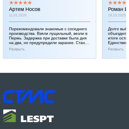
Артем Носов
Роман Б
11.01.2026
18.10.2025
Порекомендовали знакомые с соседнего
Долго выб
производства. Взяли лущильный, везли в
объездили
Пермь. Задержка при доставке была дня
итоге оста
на два, но предупредили заранее. Станок
Единствен
работает хорошо, к качеству вопросов нет.
затянулась
Раскрыть
Раскрыть