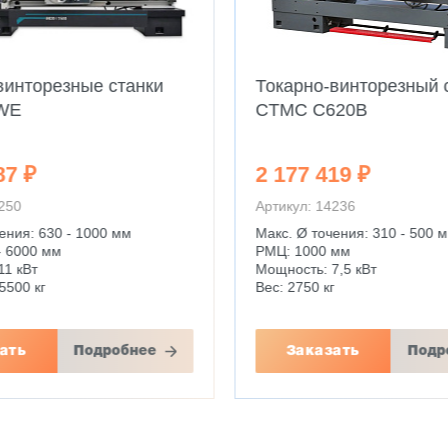
винторезные станки
Токарно-винторезный 
WE
CTMC C620B
87 ₽
2 177 419 ₽
4250
Артикул: 14236
ения: 630 - 1000 мм
Макс. Ø точения: 310 - 500 
- 6000 мм
РМЦ: 1000 мм
11 кВт
Мощность: 7,5 кВт
5500 кг
Вес: 2750 кг
ать
Подробнее
Заказать
Подр