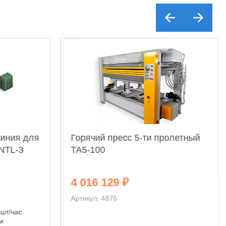
иния для
Горячий пресс 5-ти пролетный
NTL-3
TA5-100
4 016 129 ₽
Артикул: 4876
 шт/час
м