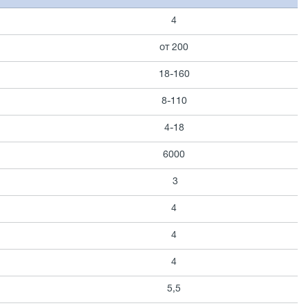
4
от 200
18-160
8-110
4-18
6000
3
4
4
4
5,5