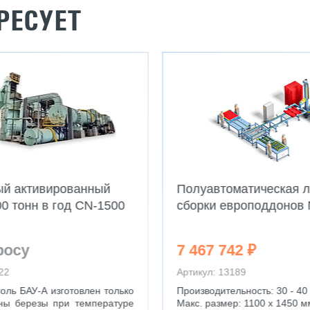
РЕСУЕТ
ый активированный
Полуавтоматическая л
00 тонн в год CN-1500
сборки европоддонов 
росу
7 467 742 ₽
22
Артикул: 13189
голь БАУ-А изготовлен только
Производительность: 30 - 40
ны березы при температуре
Макс. размер: 1100 х 1450 м