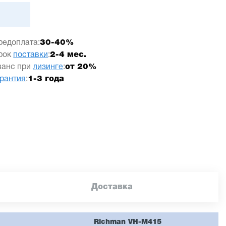
редоплата:
30-40%
рок
поставки
:
2-4 мес.
ванс при
лизинге
:
от 20%
арантия
:
1-3 года
Доставка
Richman VH-M415