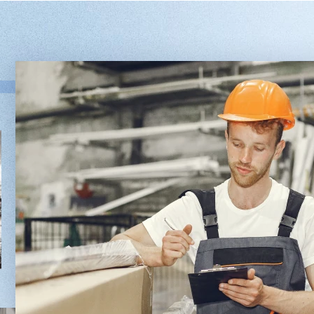
Двухсторонний шипорез
Вакуумны
MX6015
5/1
3 201 613 ₽
2 701 613 
2 854 839 ₽
2 451 6
Артикул: 2497
Артикул: 30
Длина заготовки: 400-1500 мм
Длина шпон
Макс. ширина заготовки: 580 мм
Ширина шпо
Станок проходного типа
Толщина шпо
Узлы: 4 пилы, 2 фрезы
Масса: 4800
Вес: 3800 кг