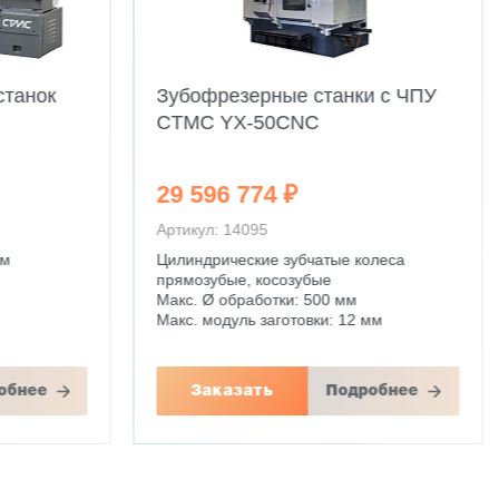
станок
Зубофрезерные станки с ЧПУ
CTMC YX-50CNC
29 596 774 ₽
Артикул: 14095
мм
Цилиндрические зубчатые колеса
прямозубые, косозубые
Макс. Ø обработки: 500 мм
Макс. модуль заготовки: 12 мм
обнее
Заказать
Подробнее