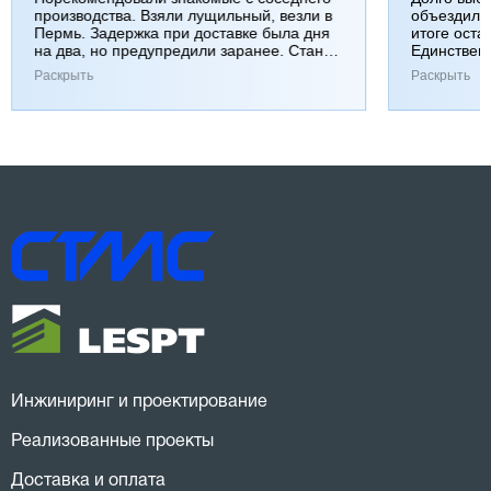
производства. Взяли лущильный, везли в
объездили
Пермь. Задержка при доставке была дня
итоге оста
на два, но предупредили заранее. Станок
Единствен
работает хорошо, к качеству вопросов нет.
затянулась
Раскрыть
Раскрыть
Инжиниринг и проектирование
Реализованные проекты
Доставка и оплата