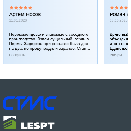
Артем Носов
Роман Б
11.01.2026
18.10.2025
Порекомендовали знакомые с соседнего
Долго выб
производства. Взяли лущильный, везли в
объездили
Пермь. Задержка при доставке была дня
итоге оста
на два, но предупредили заранее. Станок
Единствен
работает хорошо, к качеству вопросов нет.
затянулась
Раскрыть
Раскрыть