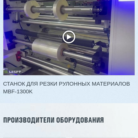
Двухсторонний шипорез MX6015
3 254 098 ₽
2 901 639 ₽
Артикул: 2497
Длина заготовки: 400-1500 мм
Макс. ширина заготовки: 580 мм
Станок проходного типа
Узлы: 4 пилы, 2 фрезы
Вес: 3800 кг
СТАНОК ДЛЯ РЕЗКИ РУЛОННЫХ МАТЕРИАЛОВ
MBF-1300K
Заказать
Подробнее
ПРОИЗВОДИТЕЛИ ОБОРУДОВАНИЯ