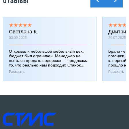
ОТЗЫВЫ
Светлана К.
Дмитрий
03.09.2025
29.07.2025
Открывали небольшой мебельный цех,
Брали чет
бюджет был ограничен. Менеджер не
погонаж. Ч
пытался продать подороже — предложил
к. первый 
то, что реально нам подходит. Станок
прошло нор
взяли, не пожалели. Ребята приехали,
показали ч
Раскрыть
Раскрыть
настроили, объяснили.
пока поле