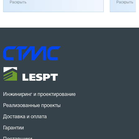
работает хорошо, к качеству вопросов нет.
затянулась
Раскрыть
Раскрыть
Инжиниринг и проектирование
Реализованные проекты
Доставка и оплата
Гарантии