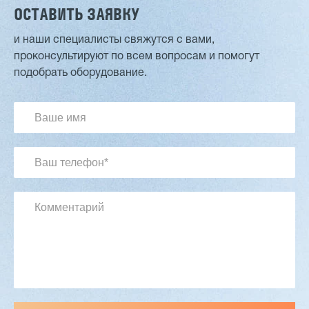
ОСТАВИТЬ ЗАЯВКУ
и наши специалисты свяжутся с вами,
проконсультируют по всем вопросам и помогут
Двухсторонний шипорез MX6015
подобрать оборудование.
3 254 098 ₽
2 901 639 ₽
Артикул: 2497
Длина заготовки: 400-1500 мм
Макс. ширина заготовки: 580 мм
Станок проходного типа
Узлы: 4 пилы, 2 фрезы
Вес: 3800 кг
Заказать
Подробнее