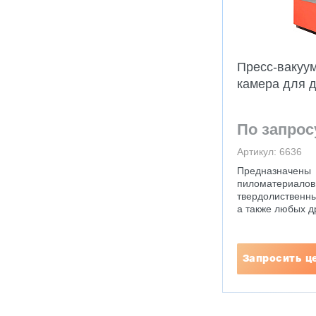
Пресс-вакуу
камера для 
По запрос
Артикул: 6636
Предназна
пиломатер
твердолиственны
а также любых 
Запросить ц