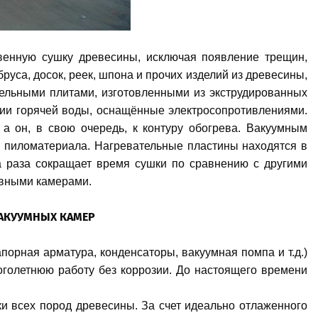
енную сушку древесины, исключая появление трещин,
са, досок, реек, шпона и прочих изделий из древесины,
ельными плитами, изготовленными из экструдированных
ии горячей воды, оснащённые электросопротивлениями.
а он, в свою очередь, к контуру обогрева. Вакуумным
в пиломатериала. Нагревательные пластины находятся в
а раза сокращает время сушки по сравнению с другими
ивными камерами.
АКУУМНЫХ КАМЕР
порная арматура, конденсаторы, вакуумная помпа и т.д.)
оголетнюю работу без коррозии. До настоящего времени
 всех пород древесины. За счет идеально отлаженного