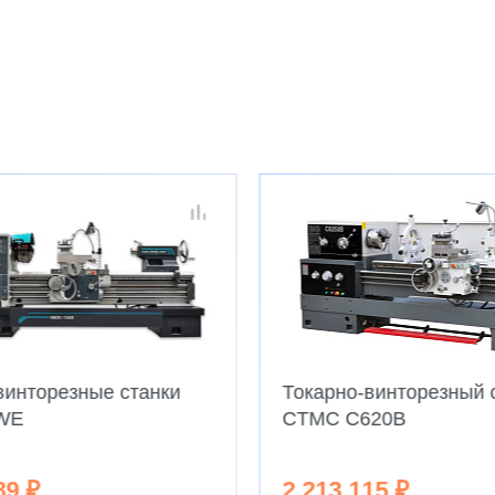
винторезные станки
Токарно-винторезный 
WE
CTMC C620B
89 ₽
2 213 115 ₽