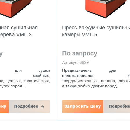
мная сушильная
Пресс-вакуумные сушильн
дерева VML-3
камеры VML-5
у
По запросу
Артикул: 6629
чены для сушки
Предназначены для 
иалов хвойных,
пиломатериалов хво
х, ценных, экзотических,
твердолиственных, ценных, экзоти
других пород…
а также любых других пород…
ену
Подробнее
Запросить цену
Подробн