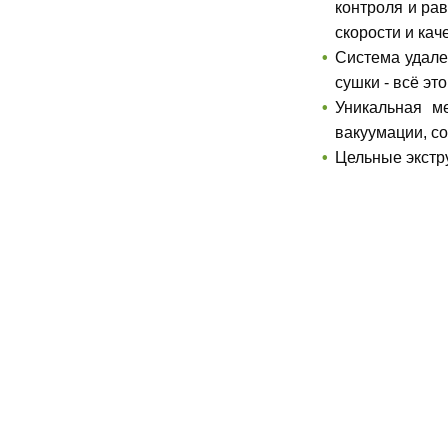
контроля и ра
скорости и кач
Система удален
сушки - всё эт
Уникальная м
вакуумации, со
Цельные экстр