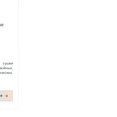
ые
сушки
йных,
ческих,
ее