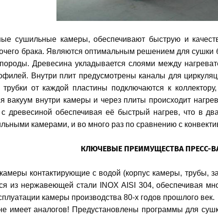
е сушильные камеры, обеспечивают быструю и качеств
чего брака.
Являются оптимальным решением для сушки бру
породы. Древесина укладывается слоями между нагреват
филей. Внутри плит предусмотрены каналы для циркуляц
трубки от каждой пластины подключаются к коллектору, 
ся вакуум внутри камеры и через плиты происходит нагре
 с древесиной обеспечивая её быстрый нагрев, что в дв
льными камерами, и во много раз по сравнению с конвект
КЛЮЧЕВЫЕ ПРЕИМУЩЕСТВА ПРЕСС-В
камеры контактирующие с водой (корпус камеры, трубы, за
ся из нержавеющей стали INOX AISI 304, обеспечивая мн
сплуатации камеры производства 80-х годов прошлого век.
е имеет аналогов! Предустановлены программы для сушки