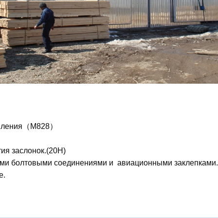
:
правления（M828）
тия заслонок.(20Н)
ими болтовыми соединениями и авиационными заклепками
ие.