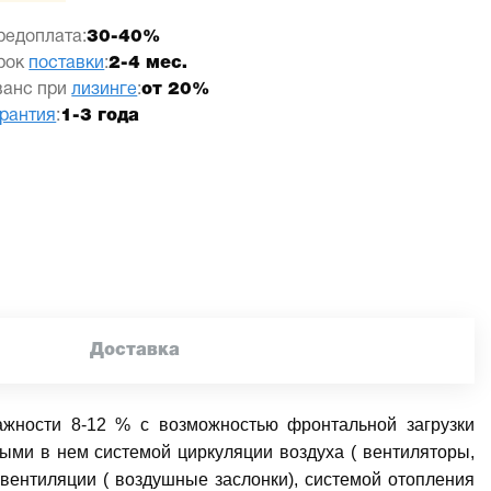
редоплата:
30-40%
рок
поставки
:
2-4 мес.
ванс при
лизинге
:
от 20%
арантия
:
1-3 года
Доставка
жности 8-12 % с возможностью фронтальной загрузки
ыми в нем системой циркуляции воздуха ( вентиляторы,
вентиляции ( воздушные заслонки), системой отопления