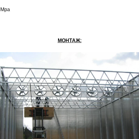
.6Мра
МОНТАЖ: