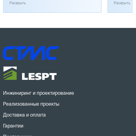
работает хорошо, к качеству вопросов нет.
затянулась
Раскрыть
Раскрыть
Инжиниринг и проектирование
Реализованные проекты
Доставка и оплата
Гарантии