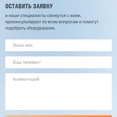
ОСТАВИТЬ ЗАЯВКУ
и наши специалисты свяжутся с вами,
проконсультируют по всем вопросам и помогут
Двухсторонний шипорез MX6015
подобрать оборудование.
3 201 613 ₽
2 854 839 ₽
Артикул: 2497
Длина заготовки: 400-1500 мм
Макс. ширина заготовки: 580 мм
Станок проходного типа
Узлы: 4 пилы, 2 фрезы
Вес: 3800 кг
Заказать
Подробнее