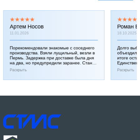
Артем Носов
Роман Б
11.01.2026
18.10.2025
Порекомендовали знакомые с соседнего
Долго выб
производства. Взяли лущильный, везли в
объездили
Пермь. Задержка при доставке была дня
итоге оста
на два, но предупредили заранее. Станок
Единствен
работает хорошо, к качеству вопросов нет.
затянулась
Раскрыть
Раскрыть