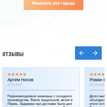
Показать все города
ОТЗЫВЫ
Артем Носов
Роман Б
11.01.2026
18.10.2025
Порекомендовали знакомые с соседнего
Долго выб
производства. Взяли лущильный, везли в
объездили
Пермь. Задержка при доставке была дня
итоге оста