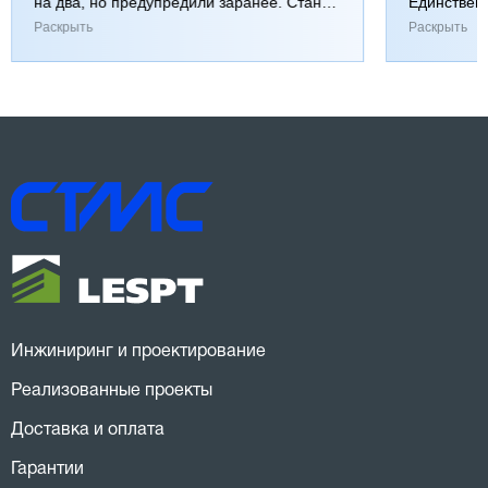
на два, но предупредили заранее. Станок
Единствен
работает хорошо, к качеству вопросов нет.
затянулась
Раскрыть
Раскрыть
Инжиниринг и проектирование
Реализованные проекты
Доставка и оплата
Гарантии