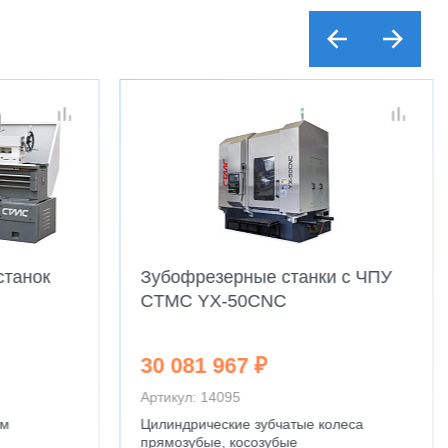
станок
Зубофрезерные станки с ЧПУ
CTMC YX-50CNC
30 081 967 ₽
Артикул: 14095
мм
Цилиндрические зубчатые колеса
прямозубые, косозубые