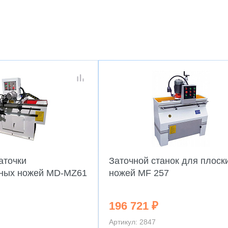
аточки
Заточной станок для плоск
ных ножей MD-MZ61
ножей MF 257
196 721 ₽
Артикул: 2847