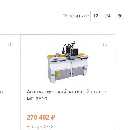
Показать по
12
24
36
их
Автоматический заточной станок
MF 2510
270 492 ₽
Артикул: 2848