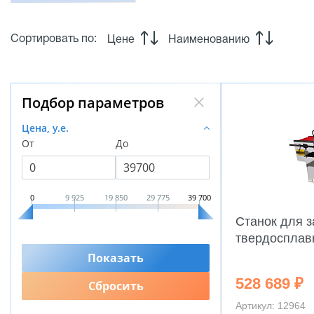
Сортировать по:
Цене
Наименованию
Подбор параметров
Цена, у.е.
От
До
0
9 925
19 850
29 775
39 700
Станок для з
твердосплав
528 689 ₽
Артикул: 12964