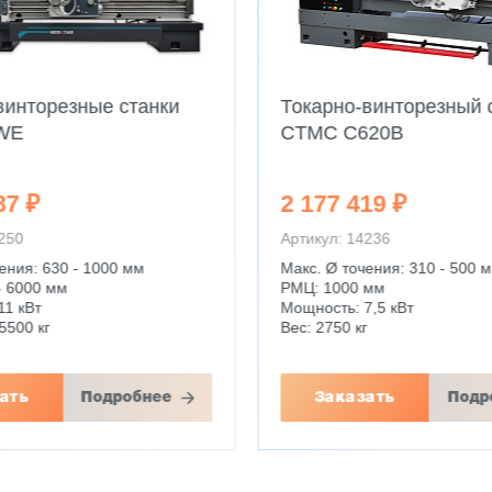
винторезные станки
Токарно-винторезный 
WE
CTMC C620B
87 ₽
2 177 419 ₽
4250
Артикул: 14236
ения: 630 - 1000 мм
Макс. Ø точения: 310 - 500 
- 6000 мм
РМЦ: 1000 мм
11 кВт
Мощность: 7,5 кВт
5500 кг
Вес: 2750 кг
ать
Подробнее
Заказать
Подр