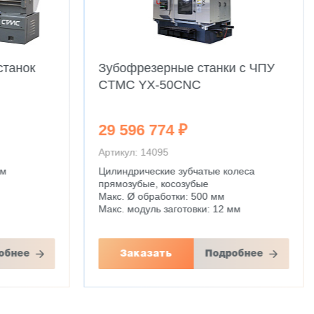
станок
Зубофрезерные станки с ЧПУ
CTMC YX-50CNC
29 596 774 ₽
Артикул: 14095
мм
Цилиндрические зубчатые колеса
прямозубые, косозубые
Макс. Ø обработки: 500 мм
Макс. модуль заготовки: 12 мм
обнее
Заказать
Подробнее