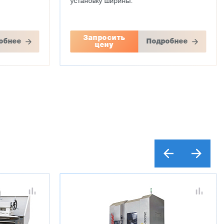
установку ширины.
Запросить
обнее
Подробнее
цену