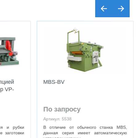
пцией
MBS-BV
р VP-
По запросу
Артикул: 5538
ия и рубки
В отличие от обычного станка MBS,
 заготовки
данная серия имеет автоматическую