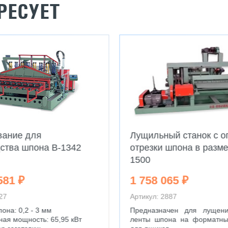
РЕСУЕТ
вание для
Лущильный станок с о
ства шпона B-1342
отрезки шпона в разме
1500
581 ₽
1 758 065 ₽
27
Артикул: 2887
она: 0,2 - 3 мм
Предназначен для лущен
ная мощность: 65,95 кВт
ленты шпона на форматные