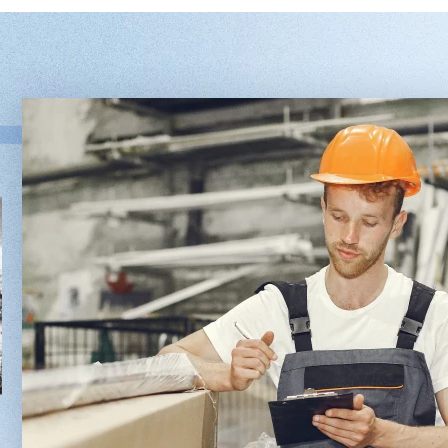
Двухсторонний шипорез
Вакуумны
MX6015
5/1
3 201 613 ₽
2 701 613 
2 854 839 ₽
2 451 6
Артикул: 2497
Артикул: 30
Длина заготовки: 400-1500 мм
Длина шпон
Макс. ширина заготовки: 580 мм
Ширина шпо
Станок проходного типа
Толщина шпо
Узлы: 4 пилы, 2 фрезы
Масса: 4800
Вес: 3800 кг