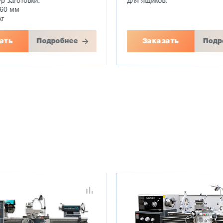
р заготовки:
для ящиков.
760 мм
кг
ать
Подробнее
Заказать
Подр