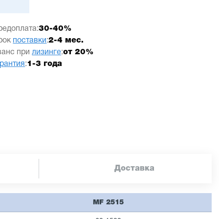
редоплата:
30-40%
рок
поставки
:
2-4 мес.
ванс при
лизинге
:
от 20%
арантия
:
1-3 года
Доставка
MF 2515