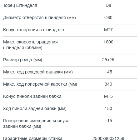
Торец шпинделя
D8
Диаметр отверстия шпинделя (мм)
Ø80
Конус отверстия в шпинделе
MT7
Макс. скорость вращения
1600
шпинделя (об/мин)
Размер резца (мм)
25х25
Макс. ход резцовой салазки (мм)
145
Макс. ход поперечной каретки (мм)
340
Конус пиноли задней бабки
MT5
Ход пиноли задней бабки (мм)
150
Поперечное смещение корпуса
±15
задней бабки (мм)
Габаритные размеры станка
2500x900x1259