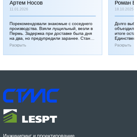
Артем Носов
Роман Б
11.01.2026
18.10.2025
Порекомендовали знакомые с соседнего
Долго выб
производства. Взяли лущильный, везли в
объездили
Пермь. Задержка при доставке была дня
итоге оста
на два, но предупредили заранее. Станок
Единствен
работает хорошо, к качеству вопросов нет.
затянулась
Раскрыть
Раскрыть
Инжиниринг и проектирование