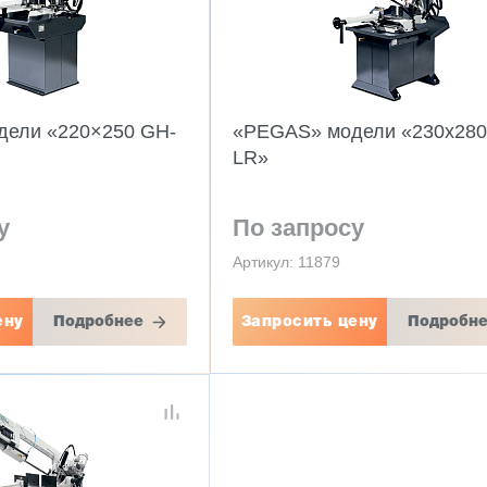
ели «220×250 GH-
«PEGAS» модели «230x280
LR»
у
По запросу
Артикул: 11879
ену
Подробнее
Запросить цену
Подробн