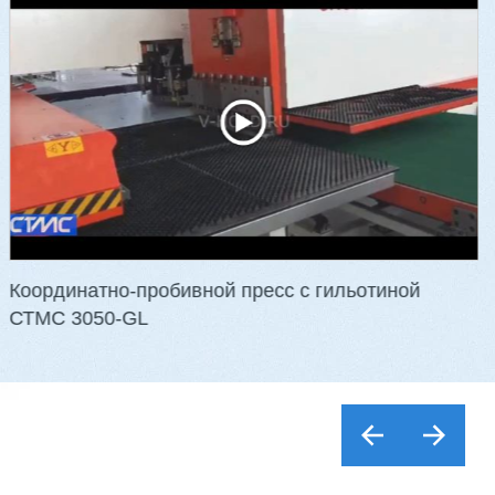
M621A, VH-M623A
-17G
3 188 525 ₽
3 090 164 ₽
Артикул: 2411
Сечение заготовки: 210 х 140 мм
Кол-во шпинделей: 6 шт.
Скорость подачи: 6 - 36 м/мин
Мощность: 41,25 кВт
Вес: 4400 кг
…
Координатно-пробивной пресс с гильотиной
СТМС 3050-GL
обнее
Заказать
Подробнее