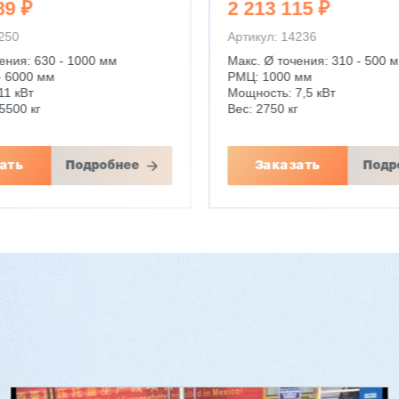
89 ₽
2 213 115 ₽
4250
Артикул: 14236
ения: 630 - 1000 мм
Макс. Ø точения: 310 - 500 
- 6000 мм
РМЦ: 1000 мм
11 кВт
Мощность: 7,5 кВт
5500 кг
Вес: 2750 кг
ать
Подробнее
Заказать
Подр
й стопоукладчик VS-
Лущильный станок