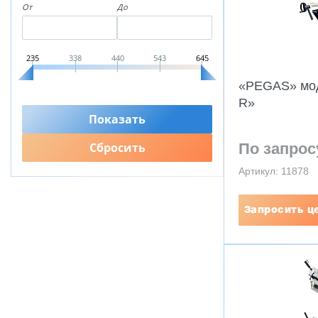
От
До
235
338
440
543
645
«PEGAS» мод
R»
По запрос
Артикул: 11878
Запросить ц