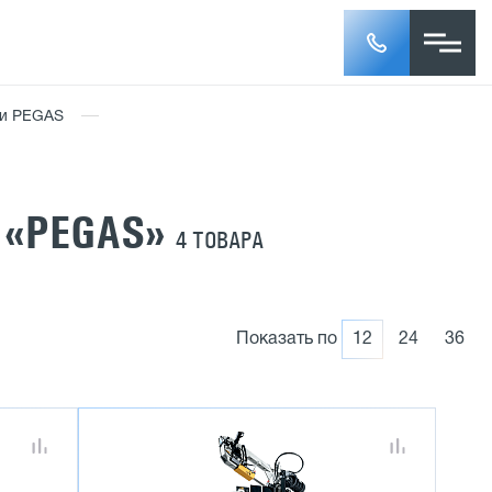
ки PEGAS
 «PEGAS»
4 ТОВАРА
Показать по
12
24
36