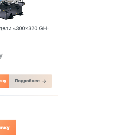
ели «300×320 GH-
у
ену
Подробнее
явку