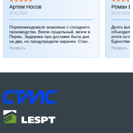
Артем Носов
Роман Б
11.01.2026
18.10.2025
Порекомендовали знакомые с соседнего
Долго выб
производства. Взяли лущильный, везли в
объездили
Пермь. Задержка при доставке была дня
итоге оста
на два, но предупредили заранее. Станок
Единствен
работает хорошо, к качеству вопросов нет.
затянулась
Раскрыть
Раскрыть