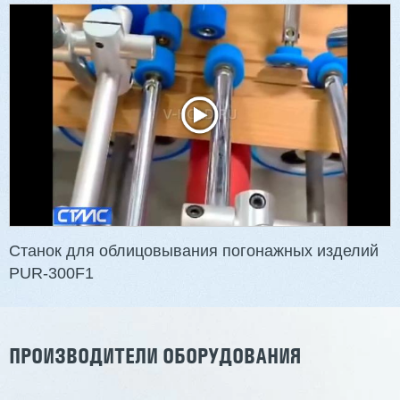
Двухсторонний шипорез MX6015
3 254 098 ₽
2 901 639 ₽
Артикул: 2497
Длина заготовки: 400-1500 мм
Макс. ширина заготовки: 580 мм
Станок проходного типа
Узлы: 4 пилы, 2 фрезы
Вес: 3800 кг
Станок для облицовывания погонажных изделий
PUR-300F1
Заказать
Подробнее
ПРОИЗВОДИТЕЛИ ОБОРУДОВАНИЯ