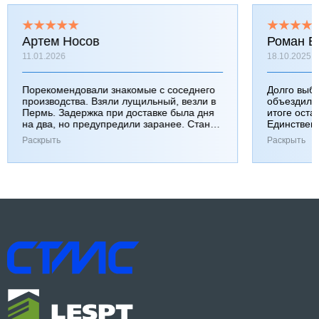
Артем Носов
Роман Б
11.01.2026
18.10.2025
Порекомендовали знакомые с соседнего
Долго выб
производства. Взяли лущильный, везли в
объездили
Пермь. Задержка при доставке была дня
итоге оста
на два, но предупредили заранее. Станок
Единствен
работает хорошо, к качеству вопросов нет.
затянулась
Раскрыть
Раскрыть