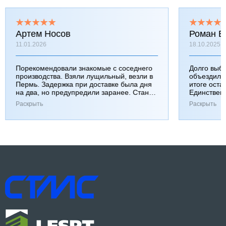
Артем Носов
Роман Б
11.01.2026
18.10.2025
Порекомендовали знакомые с соседнего
Долго выб
производства. Взяли лущильный, везли в
объездили
Пермь. Задержка при доставке была дня
итоге оста
на два, но предупредили заранее. Станок
Единствен
работает хорошо, к качеству вопросов нет.
затянулась
Раскрыть
Раскрыть