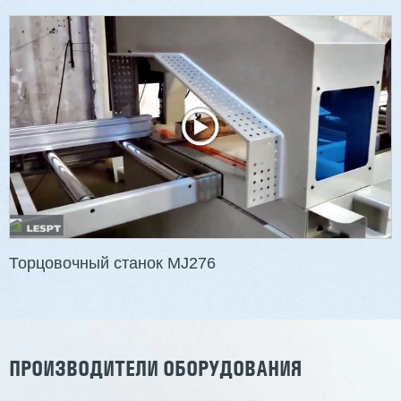
Двухсторонний шипорез MX6015
3 176 000 ₽
2 832 000 ₽
Артикул: 2497
Длина заготовки: 400-1500 мм
Макс. ширина заготовки: 580 мм
Станок проходного типа
Узлы: 4 пилы, 2 фрезы
Вес: 3800 кг
Торцовочный станок MJ276
Заказать
Подробнее
ПРОИЗВОДИТЕЛИ ОБОРУДОВАНИЯ