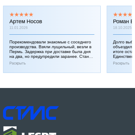
Артем Носов
Роман Б
11.01.2026
18.10.2025
Порекомендовали знакомые с соседнего
Долго выб
производства. Взяли лущильный, везли в
объездили
Пермь. Задержка при доставке была дня
итоге оста
на два, но предупредили заранее. Станок
Единствен
работает хорошо, к качеству вопросов нет.
затянулась
Раскрыть
Раскрыть