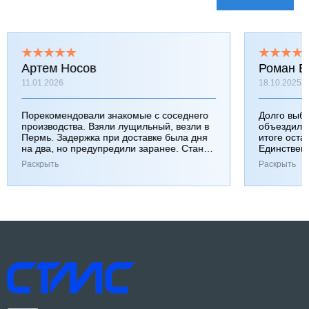
Артем Носов
Роман Б
11.01.2026
18.10.2025
Порекомендовали знакомые с соседнего
Долго выб
производства. Взяли лущильный, везли в
объездили
Пермь. Задержка при доставке была дня
итоге оста
на два, но предупредили заранее. Станок
Единствен
работает хорошо, к качеству вопросов нет.
затянулась
Раскрыть
Раскрыть