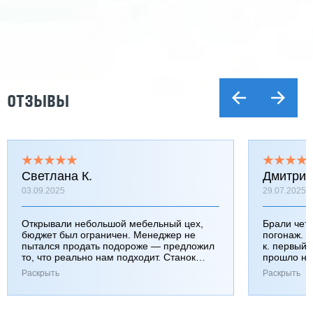
ОТЗЫВЫ
Светлана К.
Дмитрий
03.09.2025
29.07.2025
Открывали небольшой мебельный цех,
Брали чет
бюджет был ограничен. Менеджер не
погонаж. Ч
пытался продать подороже — предложил
к. первый 
то, что реально нам подходит. Станок
прошло нор
взяли, не пожалели. Ребята приехали,
показали ч
Раскрыть
Раскрыть
настроили, объяснили.
пока поле