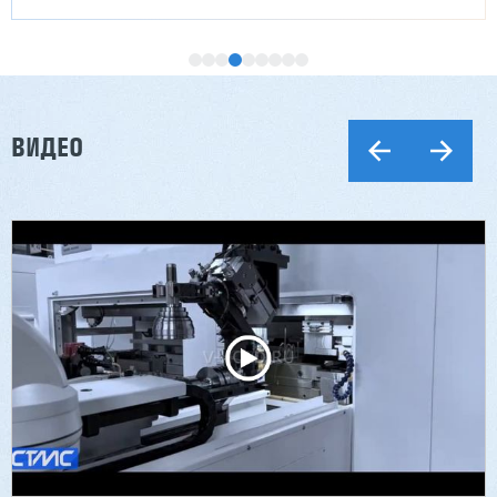
ВИДЕО
Лущильный станок (комбинированный)
HARTMANN PRIME BX-17G
3 827 869 ₽
3 713 115 ₽
Артикул: 3088
Длина чурака: до 1700 мм
Ø чурака: 90-500 мм
Толщина шпона: 0,5-3,0 мм
Мощность: 38,9 кВт